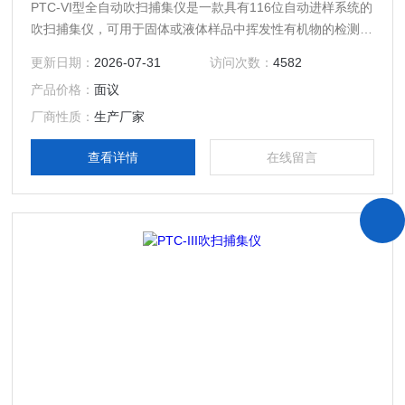
PTC-VI型全自动吹扫捕集仪是一款具有116位自动进样系统的
吹扫捕集仪，可用于固体或液体样品中挥发性有机物的检测，
其具有高效的捕集和除水性能，智能便捷的加标技术，不仅能
更新日期：
2026-07-31
访问次数：
4582
精准的添加内标，还可以自动加标绘制目标物标准曲线。通过
产品价格：
面议
与GC或GC-MS的联用，可以广泛应用于环境分析，如饮用
水、废水、土壤中的有机污染物分析，也可用于食品中挥发物
厂商性质：
生产厂家
(如气味成分)的分析等。
查看详情
在线留言