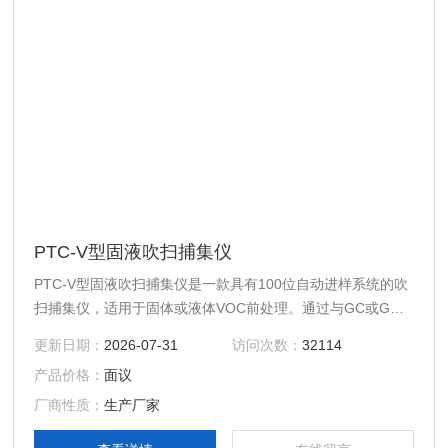
PTC-V型固液吹扫捕集仪
PTC-V型固液吹扫捕集仪是一款具有100位自动进样系统的吹
扫捕集仪，适用于固体或液体VOC前处理。通过与GC或GC-
MS的联用，可以广泛应用于环境分析，如饮用水、废水、土
更新日期：
2026-07-31
访问次数：
32114
壤中的有机污染物分析，也可用于食品中挥发物（如气味成
产品价格：
面议
分）的分析等。
厂商性质：
生产厂家