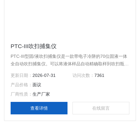
PTC-III吹扫捕集仪
PTC-III型固/液吹扫捕集仪是一款带电子冷阱的70位固液一体
全自动吹扫捕集仪。可以将液体样品自动精确取样到吹扫瓶中
进行吹扫捕集，也可以对固体样品自动加入蒸馏水振荡混合直
更新日期：
2026-07-31
访问次数：
7361
接进行吹扫捕集。自动进样器利用XYZ三 维直线运动部件、
产品价格：
面议
电动五通阀和注射泵自动完成70个样品位的蒸馏水洗针、洗
瓶、样品润洗和液体样品的自动定量取样，还可以完成固体样
厂商性质：
生产厂家
品的自动定量注水和磁搅拌。
查看详情
在线留言