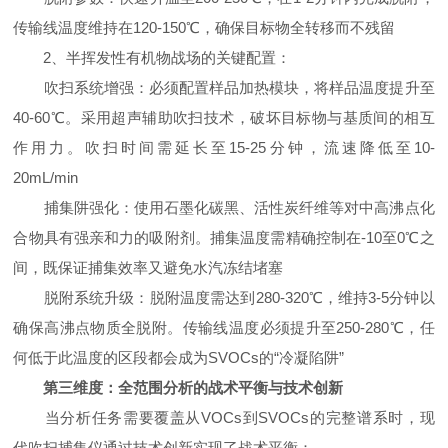
传输线温度维持在120-150℃，确保目标物全转移而不残留
2、半挥发性有机物战场的关键配置：
吹扫系统增强：必须配置样品加热模块，将样品温度提升至
40-60℃。采用超声辅助吹扫技术，破坏目标物与基质间的相互
作用力。吹扫时间需延长至15-25分钟，流速降低至10-
20mL/min
捕集阱强化：使用石墨化碳黑、活性炭纤维等对中高沸点化
合物具有强亲和力的吸附剂。捕集温度需精确控制在-10至0℃之
间，既保证捕集效率又避免水汽冻结堵塞
脱附系统升级：脱附温度需达到280-320℃，维持3-5分钟以
确保高沸点物质全脱附。传输线温度必须提升至250-280℃，任
何低于此温度的区段都会成为SVOCs的“冷凝陷阱”
第三维度：全范围分析的战术平衡与技术创新
当分析任务需要覆盖从VOCs到SVOCs的完整谱系时，现
代吹扫捕集仪通过技术创新实现了战术平衡：