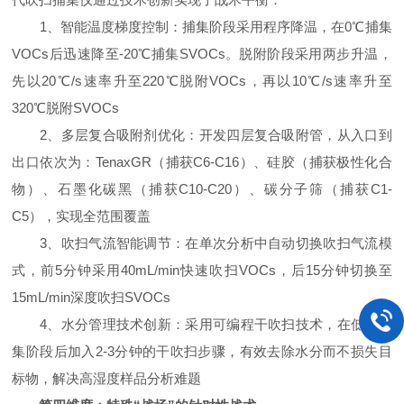
1、智能温度梯度控制：捕集阶段采用程序降温，在0℃捕集
VOCs后迅速降至-20℃捕集SVOCs。脱附阶段采用两步升温，
先以20℃/s速率升至220℃脱附VOCs，再以10℃/s速率升至
320℃脱附SVOCs
2、多层复合吸附剂优化：开发四层复合吸附管，从入口到
出口依次为：TenaxGR（捕获C6-C16）、硅胶（捕获极性化合
物）、石墨化碳黑（捕获C10-C20）、碳分子筛（捕获C1-
C5），实现全范围覆盖
3、吹扫气流智能调节：在单次分析中自动切换吹扫气流模
式，前5分钟采用40mL/min快速吹扫VOCs，后15分钟切换至
15mL/min深度吹扫SVOCs
4、水分管理技术创新：采用可编程干吹扫技术，在低温捕
集阶段后加入2-3分钟的干吹扫步骤，有效去除水分而不损失目
标物，解决高湿度样品分析难题