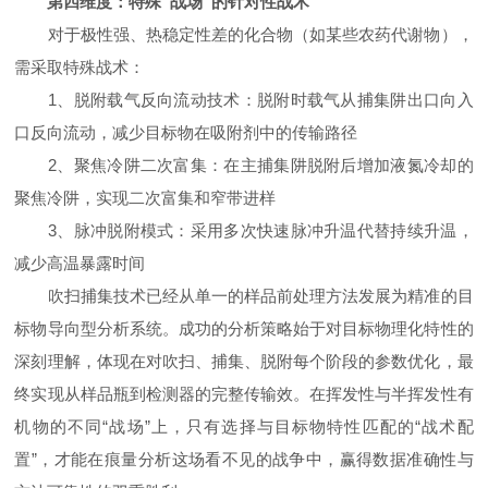
第四维度：特殊“战场”的针对性战术
对于极性强、热稳定性差的化合物（如某些农药代谢物），
需采取特殊战术：
1、脱附载气反向流动技术：脱附时载气从捕集阱出口向入
口反向流动，减少目标物在吸附剂中的传输路径
2、聚焦冷阱二次富集：在主捕集阱脱附后增加液氮冷却的
聚焦冷阱，实现二次富集和窄带进样
3、脉冲脱附模式：采用多次快速脉冲升温代替持续升温，
减少高温暴露时间
吹扫捕集技术已经从单一的样品前处理方法发展为精准的目
标物导向型分析系统。成功的分析策略始于对目标物理化特性的
深刻理解，体现在对吹扫、捕集、脱附每个阶段的参数优化，最
终实现从样品瓶到检测器的完整传输效。在挥发性与半挥发性有
机物的不同“战场”上，只有选择与目标物特性匹配的“战术配
置”，才能在痕量分析这场看不见的战争中，赢得数据准确性与