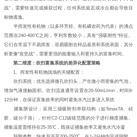
战”，需要快速完成捕获过程，任何系统延迟或冷点都会导致目
标物逃逸。
半挥发性有机物（以多环芳烃、有机磷农药为代表）的沸点
范围在240-400℃之间，亨利常数较小，具有“强吸附性”特征。
它们在常温下不易挥发，容易吸附在样品基质和系统表面，其分
析更像“攻坚战”，需要更强的能量输入和更持久的富集时间。
第二维度：吹扫富集系统的差异化配置策略
1、挥发性有机物战场的关键配置：
吹扫系统：优先选择微孔吹扫头，产生微小而密集的气泡，
增加气液接触面积。吹扫流速通常设置在20-50mL/min，时间8-
12分钟，在保证富集效率的同时避免水汽过多进入系统
捕集阱设计：采用三级吸附剂串联结构（如TenaxTA、硅
胶、碳分子筛），针对C2-C12碳链范围的分子进行梯度捕集。
捕集温度需维持在25-35℃，既保证捕集效率又避免水汽冷凝
脱附参数：快速升温至200-250℃，在1-2分钟内完成脱附，