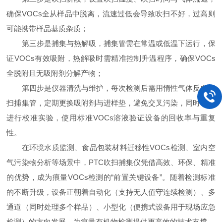
确保VOCs全从样品中脱离，流速过低会导致吹扫不好，过高则
可能携带样品基质杂质；​
第三步是捕集与热解吸，捕集管需在常温或低温下运行，保
证VOCs有效吸附，热解吸时需精准控制升温程序，确保VOCs
全脱附且无吸附剂分解产物；​
第四步是仪器清洗与维护，每次检测后需用惰性气体反向吹
扫捕集管，定期更换吸附剂与进样垫，避免交叉污染，同时每周
进行校准实验，使用标准VOCs溶液验证设备的回收率与重复
性。​
在环境水质监测、食品包装材料迁移性VOCs检测、室内空
气污染物分析等场景中，PTC吹扫捕集仪凭借高效、环保、精准
的优势，成为痕量VOCs检测的“前置关键设备”。随着检测标准
的不断升级，设备正朝着自动化（支持无人值守连续检测）、多
通道（同时处理多个样品）、小型化（便携式设备用于现场应急
检测）的方向发展，为痕量有机物检测提供更高效的技术支撑。