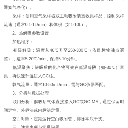
通氮气净化）。
采样：使用空气采样器或主动吸附装置收集样品，控制采样
流速（通常0.1-1L/min）和体积（如1-10L）。
2、热解吸参数设置
加热程序：
初级解吸：温度从40℃升至250-300℃（依目标物沸点调
整），速率5-20℃/min，保持5-10分钟。
低温聚焦：解吸后的化合物可先在低温冷阱（如-30℃）富
集，再快速升温进入GC柱。
载气流量：通常10-50mL/min，需与GC仪器匹配。
3、分析与数据处理
联用分析：解吸后气体直接接入GC或GC-MS，通过保留时
间定性、外标法或内标法定量。
空白对照：定期运行空白吸附管，排除本底干扰。
三、注意事项与常见问题