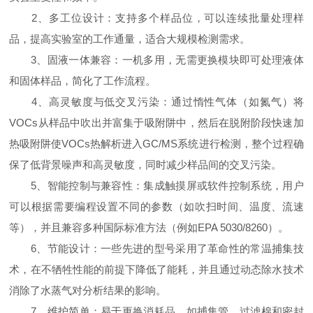
2、多工位设计：支持多个样品位，可以连续批量处理样
品，提高实验室的工作通量，适合大规模检测需求。
3、固液一体兼容：一机多用，无需更换模块即可处理液体
和固体样品，简化了工作流程。
4、高灵敏度与低交叉污染：通过惰性气体（如氮气）将
VOCs从样品中吹出并富集于吸附阱中，然后在脱附阶段快速加
热吸附阱使VOCs热解析进入GC/MS系统进行检测，整个过程确
保了低背景噪声和高灵敏度，同时减少样品间的交叉污染。
5、智能控制与兼容性：集成触摸屏或软件控制系统，用户
可以根据需要编程设置不同的参数（如吹扫时间、温度、流速
等），并且兼容多种国际标准方法（例如EPA 5030/8260）。
6、节能设计：一些先进的型号采用了革命性的常温捕集技
术，在不牺牲性能的前提下降低了能耗，并且通过动态除水技术
消除了水蒸气对分析结果的影响。
7、维护简单：易于更换消耗品，如捕集管、过滤棉和密封