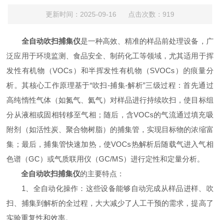
更新时间：2025-09-16 点击次数：919
全自动吹扫捕集仪
是一种高效、精准的样品前处理设备，广
泛应用于环境监测、食品安全、制药化工等领域，尤其适用于挥
发性有机物（VOCs）和半挥发性有机物（SVOCs）的痕量分
析。其核心工作原理基于“吹扫-捕集-解析”三级过程：首先通过
高纯惰性气体（如氮气、氦气）对样品进行持续吹扫，使目标组
分从液相或固相转移至气相；随后，含VOCs的气流通过填充吸
附剂（如活性炭、聚合物树脂）的捕集管，实现目标物的浓缩富
集；最后，捕集管快速加热，使VOCs热解析后随载气进入气相
色谱（GC）或气质联用仪（GC/MS）进行定性和定量分析。
全自动吹扫捕集仪
的主要特点：
1、全自动化操作：这些设备能够自动完成从样品进样、吹
扫、捕集到解析的全过程，大大减少了人工干预的需求，提高了
实验重复性和效率。