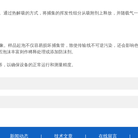
过热解吸的方式，将捕集的挥发性组分从吸附剂上释放，并随载气一同
。样品起泡不仅容易损坏捕集管，致使传输线不可逆污染，还会影响色
若泡沫丰富则作稀释处理或添加防沫剂。
，以确保设备的正常运行和测量精度。
新闻动态
技术文章
在线留言
|
|
|
|