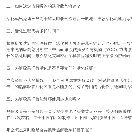
二、如何决定热解吸管的活化载气流速？
活化载气流速应当高于解吸时载气流速。一般地，推荐活化流速为每支采样
三、活化过程需要多长时间？
根据所要达到的洁净程度，活化时间可以是几分钟到几个小时。一般
用常见的吸附剂分析空气中ppm浓度的挥发性有机物（VOC）或者
长的活化时间。每次活化完毕应在采样管两端及时套上洁净的密封帽
四、热解吸采样管活化是不是要专门的活化仪呢？
当实验量不大的情况下，我们可考虑在热解吸仪上对采样管做活化处
专门的热解吸管活化装置是不能少的。有了专门的活化仪，能同时活
五、热解吸采样管能循环使用多少次呢？
热解吸管是不是可以一直反复使用呢？答案肯定不是，按热解吸采样管厂
在4-7次左右。由于不同的厂家制作工艺不同，填料质量不同，采样
那么怎么来判断是否要换新热解吸采样管了呢？