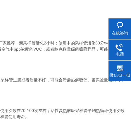
在线咨询
家推荐：新采样管活化2小时；使用中的采样管活化30分钟。如果使
空气中ppb浓度的VOC，或者纳克数量级的吸附样品，可能会需要更
电话
微信扫一扫
果采样管过脏或者质量不好，可能会污染热解吸仪。当实验量较大时，
使用次数在70-100次左右；活性炭热解吸采样管平均热循环使用次数
采样管使用寿命。