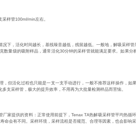
管100ml/min左右。
情况下，活化时间越长，基线噪音越低，残留越低。一般地，解吸采样管厂
微克数量级的吸附样品，通常活化30分钟的采样管就能满足要求。如果分析
。
理，但活化过程也只能是一支一支手动进行，一般不推荐这样操作，如
化多支采样管，极大的提升效率，不用再为大批量检测样品而苦恼。
家提供的资料：正常使用前提下，Tenax TA热解吸采样管平均热循环
管寿命会有不同。采样环境，采样流程是否规范、合理等因素，也会影响