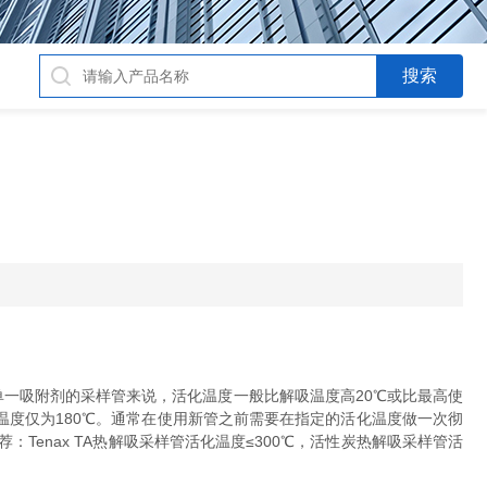
用单一吸附剂的采样管来说，活化温度一般比解吸温度高20℃或比最高使
温度仅为180℃。通常在使用新管之前需要在指定的活化温度做一次彻
enax TA热解吸采样管活化温度≤300℃，活性炭热解吸采样管活