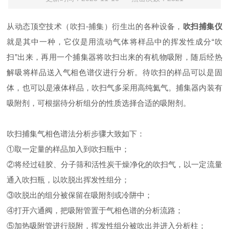
从动态顶空技术（吹扫-捕集）衍生出的各种设备，
吹扫捕集仪
就是其中一种，它仪是用流动气体将样品中的挥发性成分“吹
扫”出来，再用一个捕集器将吹扫出来的有机物吸附，随后经热
解吸将样品送入气相色谱仪进行分析。待吹扫的样品可以是固
体，也可以是液体样品，吹扫气多采用高纯氦气。捕集器内装有
吸附剂，可根据待分析组分的性质选择合适的吸附剂。
吹扫捕集气相色谱法分析步骤大致如下：
①取一定量的样品加入到吹扫瓶中；
②将经过硅胶、分子筛和活性炭干燥净化的吹扫气，以一定流量
通入吹扫瓶，以吹脱出挥发性组分；
③吹脱出的组分被保留在吸附剂或冷阱中；
④打开六通阀，把吸附管置于气相色谱的分析流路；
⑤加热吸附管进行脱附，挥发性组分被吹出并进入分析柱；