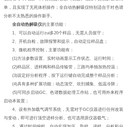
单，且实现了无死体积操作；全自动热解吸仪特别适合于对色谱
分析不太熟悉的操作新手。
全自动热解吸仪
的主要功能：
1、可以自动运行zui多20个样品，无需人员值守；
2、开机自检，故障报警和提示，自动定位样品盘；
3、微机程序控制，主要功能有：
(1)方法参数设置、实时动画显示工作状态、运行时间；
(2)样品区、进样阀和样品传输管，三路均单独加热控温；
(3)设定好分析程序，按下运行键自动完成整个样品分析；
(4)具有多种扩展功能：动态顶空、吹扫捕集、低温冷阱；
(5)可同步启动GC、色谱数据处理工作站，也可用外来程序
启动本装置；
4、设有外加载气调节系统，无需对于GC仪器进行任何改装
与变动，即可进行顶空进样分析。也可选用原仪器载气；
5、通过时间编程，自动实现加压、取样、进样、分析和分