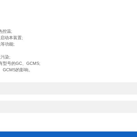
控温;
启动本装置;
等功能;
污染;
号的GC、GCMS;
GCMS的影响。