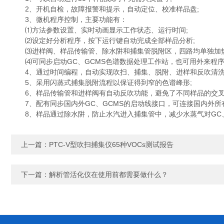
2、开机自检，故障报警和提示，自动定位、校准样品盘;
3、微机程序控制，主要功能有：
⑴方法参数设置、实时动画显示工作状态、运行时间;
⑵设定好分析程序，按下运行键自动完成全部样品分析;
⑶进样阀、样品传输管、除水阱和捕集管脱附区，四路均单独加热
⑷可同步启动GC、GCMS色谱数据处理工作站，也可用外来程序
4、通过时间编程，自动实现吹扫、捕集、脱附、进样和反吹清洗
5、采用闪蒸式捕集脱附流程以保证得到窄的色谱峰形;
6、样品传输管和进样阀有自动反吹功能，避免了不同样品的交叉
7、配有同步国内外GC、GCMS的启动线接口，可连接国内外所有型
8、样品通过除水阱，防止水汽进入捕集管中，减少水蒸气对GC、
上一篇：
PTC-V型吹扫捕集仪65种VOCs测试报告
下一篇：
解析管活化仪在使用前都需要做什么？