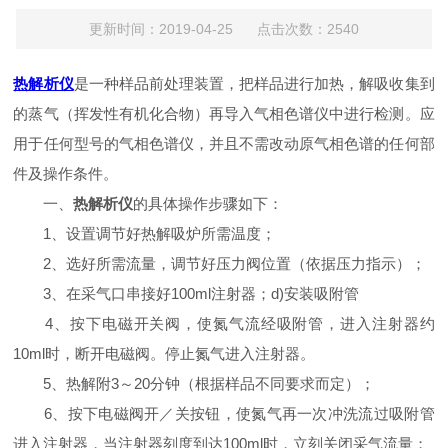
更新时间：2019-04-25 点击次数：2540
热解析仪
是一种样品前处理装置，把样品进行加热，解吸收集到
的蒸气（挥发性有机化合物）再导入气相色谱仪中进行检测。应
用于任何型号的气相色谱仪，并且不需改动原气相色谱的任何部
件及操作条件。
一、
热解析仪
的具体操作步骤如下：
1、设置调节好热解吸炉所需温度；
2、选好所需流量，调节好压力阀位置（依据压力指示）；
3、在采气口串接好100ml注射器；d)安装吸附管
4、按下电磁开关阀，使氮气流经吸附管，进入注射器约
10ml时，断开电磁阀。停止氮气进入注射器。
5、热解附3～20分钟（根据样品不同要求而定）；
6、按下电磁阀开／关按钮，使氮气再一次冲洗流过吸附管
进入注射器，当注射器刻度到达100ml时，立刻关闭采气流量；