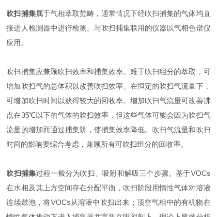
吹扫捕集
属于气相萃取范畴，通常情况下经吹扫捕集的气体均直
接进人检测器中进行检测。与吹扫捕集联用的仪器以气相色谱仪
应用。
吹扫捕集应兼顾吹扫效率和捕集效率。难于吹扫组分的萃取，可
增加吹扫气的总体积以改善吹扫效率。在恒定的吹扫气流量下，
可增加吹扫时间以获得较大的回收率。增加吹扫气流量可改善沸
点在35℃以下的气体的吹扫效率，但这些气体可能会因为吹扫气
流量的增加而通过捕集阱，使捕集效率降低。吹扫气流量和吹扫
时间的影响要综合考虑，兼顾所有可吹扫组分的回收率。
吹扫捕集
过程一般分为吹扫、吸附和解吸三个步骤。基于VOCs
在水相及其上方空间存在分配平衡，吹扫阶段用惰性气体对溶液
连续鼓泡，将VOCs从溶液中吹扫出来；顶空气相中的有机物在
惰性气体推动下进入捕集器并富集在吸附剂上，理论上要求分析