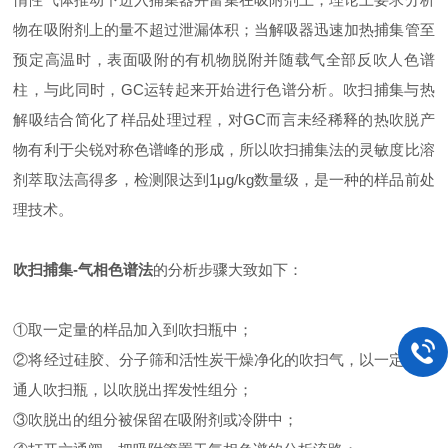
物在吸附剂上的量不超过泄漏体积；当解吸器迅速加热捕集管至
预定高温时，表面吸附的有机物脱附并随载气全部反吹人色谱
柱，与此同时，GC运转起来开始进行色谱分析。吹扫捕集与热
解吸结合简化了样品处理过程，对GC而言未经稀释的热吹脱产
物有利于尖锐对称色谱峰的形成，所以吹扫捕集法的灵敏度比溶
剂萃取法高得多，检测限达到1μg/kg数量级，是一种的样品前处
理技术。
吹扫捕集-气相色谱法
的分析步骤大致如下：
①取一定量的样品加入到吹扫瓶中；
②将经过硅胶、分子筛和活性炭干燥净化的吹扫气，以一定流量
通人吹扫瓶，以吹脱出挥发性组分；
③吹脱出的组分被保留在吸附剂或冷阱中；